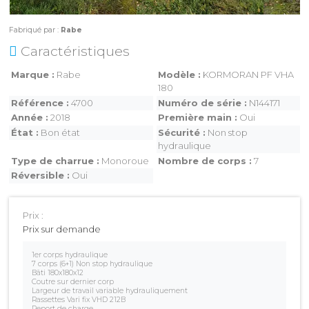
Fabriqué par :
Rabe
Caractéristiques
Marque
Rabe
Modèle
KORMORAN PF VHA
MAGASINS
180
ATELIERS
Référence
4700
Numéro de série
N144171
Année
2018
Première main
Oui
COMMERCIAL
État
Bon état
Sécurité
Non stop
hydraulique
Type de charrue
Monoroue
Nombre de corps
7
Réversible
Oui
MON COMPTE
Prix :
Prix sur demande
1er corps hydraulique
7 corps (6+1) Non stop hydraulique
Bâti 180x180x12
Coutre sur dernier corp
Largeur de travail variable hydrauliquement
Rassettes Vari fix VHD 212B
Report de charge