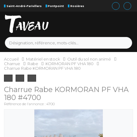
Saint-André-Farivillers
Pontpoint
Rosières
Accueil
Matériel en stock
Outil du sol non animé
Charrue
Rabe
KORMORAN PF VHA 180
Charrue Rabe KORMORAN PF VHA 180
Charrue
Rabe
KORMORAN PF VHA
180
#4700
Référence de l'annonce :
4700