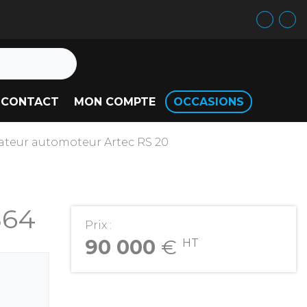
CONTACT
MON COMPTE
OCCASIONS
sateur automoteur Artec RS 20
864
Prix :
90 000
€
HT