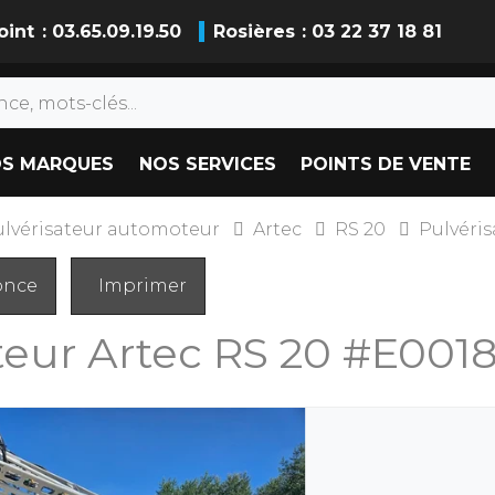
oint
: 03.65.09.19.50
Rosières
: 03 22 37 18 81
S MARQUES
NOS SERVICES
POINTS DE VENTE
ulvérisateur automoteur
Artec
RS 20
Pulvéri
once
Imprimer
teur
Artec
RS 20
#E001