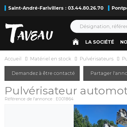
Saint-André-Farivillers
: 03.44.80.26.70
Pontp
LA SOCIÉTÉ
NO
Accueil
Matériel en stock
Pulvérisateurs
P
Demandez à être contacté
Partager l'ann
Pulvérisateur automo
Référence de l'annonce :
E001864