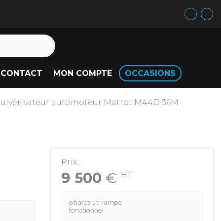
CONTACT
MON COMPTE
OCCASIONS
ulvérisateur automoteur Matrot M44D 36M
Prix :
9 500
€
HT
phares de rampe
fonctionnel