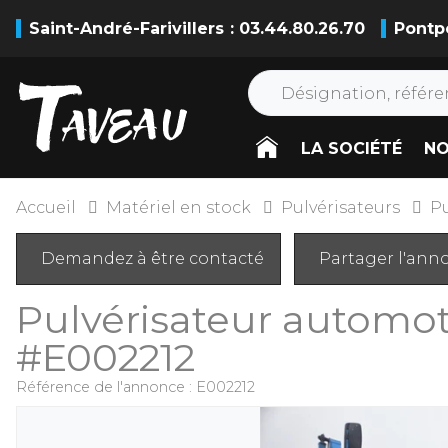
Saint-André-Farivillers
: 03.44.80.26.70
Pontp
LA SOCIÉTÉ
NO
Accueil
Matériel en stock
Pulvérisateurs
P
Demandez à être contacté
Partager l'ann
Pulvérisateur automo
#E002212
Référence de l'annonce :
E002212