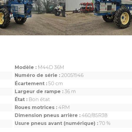
Modèle
M44D 36M
Numéro de série
20051946
Écartement
50 cm
Largeur de rampe
36 m
État
Bon état
Roues motrices
4RM
Dimension pneus arrière
460/85R38
Usure pneus avant (numérique)
70 %