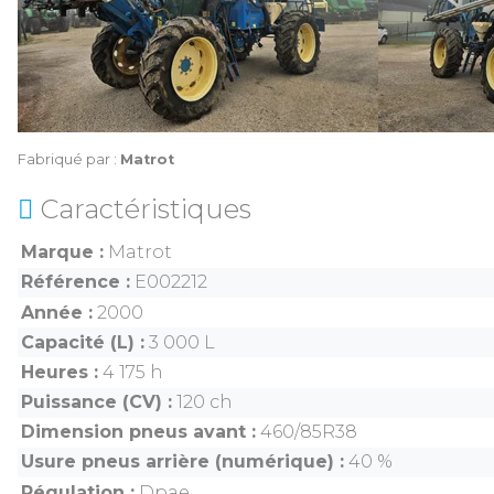
Fabriqué par :
Matrot
Caractéristiques
Marque
Matrot
Référence
E002212
Année
2000
Capacité (L)
3 000 L
Heures
4 175 h
Puissance (CV)
120 ch
Dimension pneus avant
460/85R38
Usure pneus arrière (numérique)
40 %
Régulation
Dpae