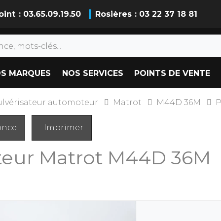
oint
: 03.65.09.19.50
Rosières
: 03 22 37 18 81
S MARQUES
NOS SERVICES
POINTS DE VENTE
ulvérisateur automoteur
Matrot
M44D 36M
P
once
Imprimer
teur
Matrot
M44D 36M