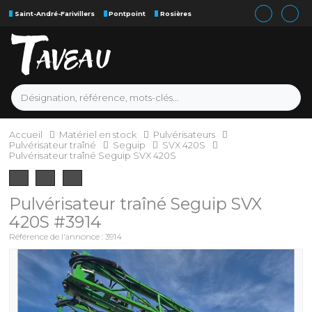
Saint-André-Farivillers
Pontpoint
Rosières
Accueil
Matériel en stock
Pulvérisateurs
Pulvérisateur traîné
Seguip
SVX 420S
Pulvérisateur traîné Seguip SVX 420S
Pulvérisateur traîné
Seguip
SVX
420S
#3914
Référence de l'annonce :
3914