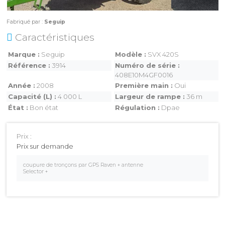
Fabriqué par :
Seguip
MAGASINS
Caractéristiques
ATELIERS
Marque
Seguip
Modèle
SVX 420S
COMMERCIAL
Référence
3914
Numéro de série
408E10M4GF0016
Année
2008
Première main
Oui
Capacité (L)
4 000 L
Largeur de rampe
36 m
État
Bon état
Régulation
Dpae
MON COMPTE
Prix :
Prix sur demande
coupure de tronçons par GPS Raven + antenne
Selector +