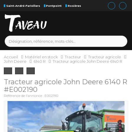
Saint-André-Farivillers
Pontpoint
Rosières
Accueil
Matériel en stock
Tracteur
Tracteur agricole
John Deere
6140 R
Tracteur agricole John Deere 6140 R
Tracteur agricole
John Deere
6140 R
#E002190
Référence de l'annonce :
E002190