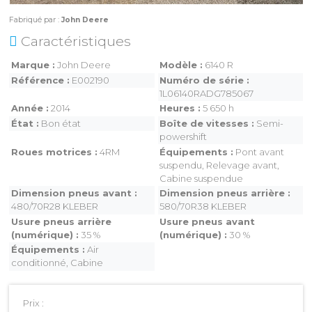
Fabriqué par :
John Deere
Caractéristiques
Marque
John Deere
Modèle
6140 R
Référence
E002190
Numéro de série
1L06140RADG785067
MAGASINS
Année
2014
Heures
5 650 h
État
Bon état
Boîte de vitesses
Semi-
ATELIERS
powershift
COMMERCIAL
Roues motrices
4RM
Équipements
Pont avant
suspendu, Relevage avant,
Cabine suspendue
Dimension pneus avant
Dimension pneus arrière
480/70R28 KLEBER
580/70R38 KLEBER
Usure pneus arrière
Usure pneus avant
(numérique)
35 %
(numérique)
30 %
MON COMPTE
Équipements
Air
conditionné, Cabine
Prix :