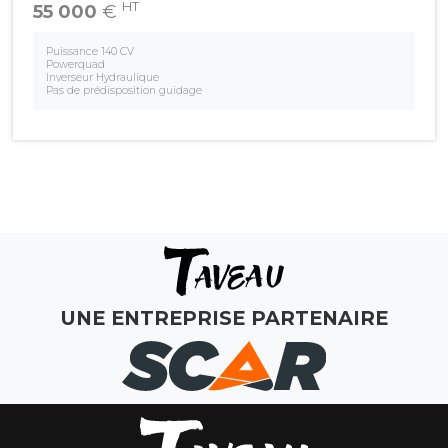
HT
55 000
€
Puissance 140 CV
Powerquad
Inverseur Hydraulique
Pas de prédisposition guidage
UNE ENTREPRISE PARTENAIRE