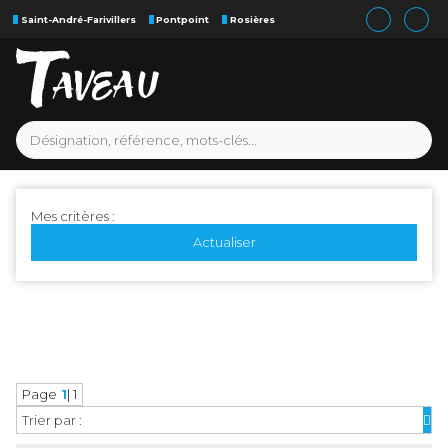
Saint-André-Farivillers
Pontpoint
Rosières
Mes critères :
Actualiser
Page
1
| 1
Trier par :