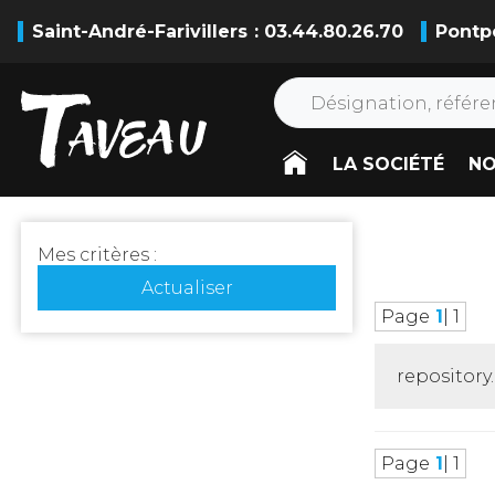
Saint-André-Farivillers
: 03.44.80.26.70
Pontp
LA SOCIÉTÉ
NO
Mes critères :
Actualiser
Page
1
| 1
repositor
Page
1
| 1