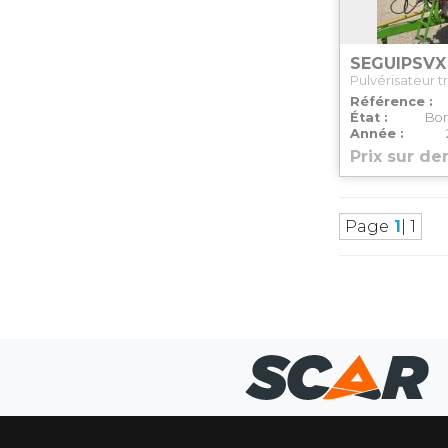
SEGUIP
SVX
Pulvérisateur t
Référence
État
Bon
Année
Prix sur d
Page
1
| 1