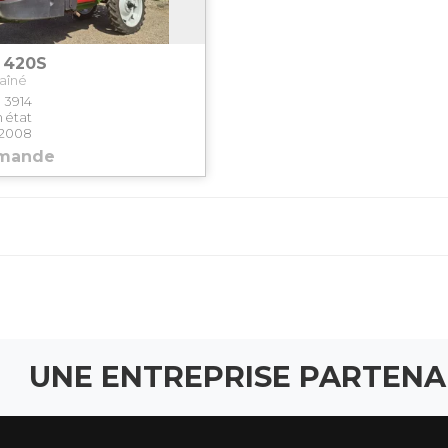
 420S
raîné
3914
 état
2008
emande
UNE ENTREPRISE PARTENA