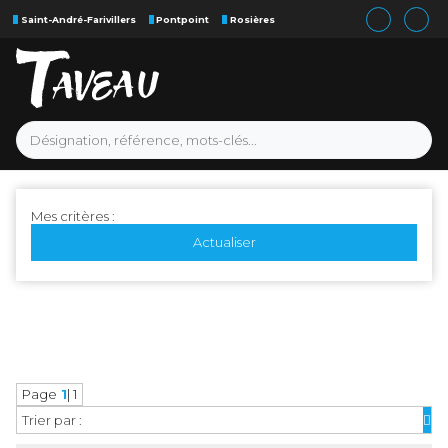
Saint-André-Farivillers
Pontpoint
Rosières
Mes critères :
Actualiser
Page
1
| 1
Trier par :