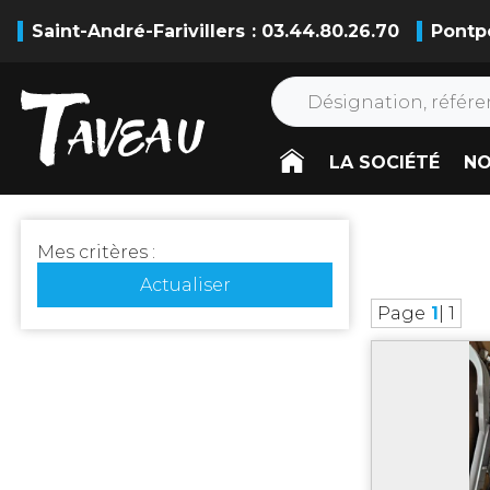
Saint-André-Farivillers
: 03.44.80.26.70
Pontp
LA SOCIÉTÉ
NO
Mes critères :
Actualiser
Page
1
| 1