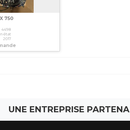
X 750
4498
n état
2017
emande
UNE ENTREPRISE PARTENA