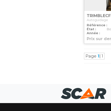
TRIMBLE
CF
Autoguidage
Référence
État
Bo
Année
Prix sur d
Page
1
| 1