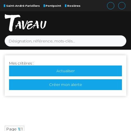
Saint-André-Farivillers
Pontpoint
Rosières
Mes critères :
Actualiser
Créer mon alerte
Page
1
| 1