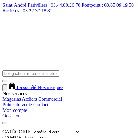
Saint-André-Farivillers
: 03.44.80.26.70
Pontpoint
: 03.65.09.19.50
Rosières
: 03 22 37 18 81
La société
Nos marques
Nos services
Magasins
Ateliers
Commercial
Points de vente
Contact
Mon compte
Occasions
CATÉGORIE
GAMME