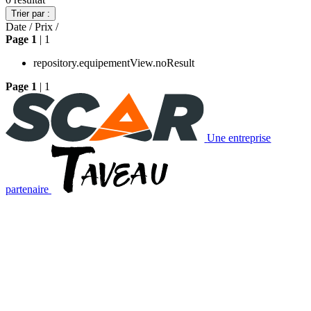
Trier par :
Date
/
Prix
/
Page
1
| 1
repository.equipementView.noResult
Page
1
| 1
Une entreprise
partenaire