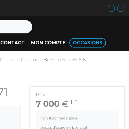
CONTACT
MON COMPTE
OCCASIONS
Charrue Gregoire Besson SPK9616160
71
Prix :
7 000
€
HT
Non stop mécanique,
pièces d'usure en bon état