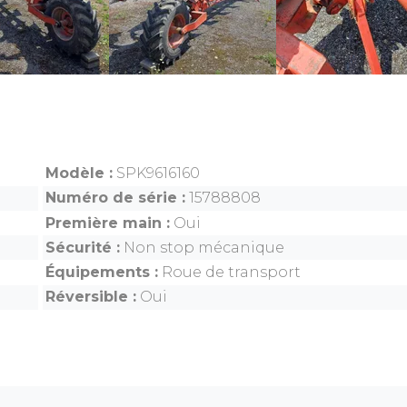
Modèle
SPK9616160
Numéro de série
15788808
Première main
Oui
Sécurité
Non stop mécanique
Équipements
Roue de transport
Réversible
Oui