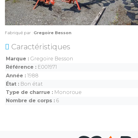
Fabriqué par :
Gregoire Besson
Caractéristiques
Marque
Gregoire Besson
Référence
E001971
Année
1988
État
Bon état
Type de charrue
Monoroue
Nombre de corps
6