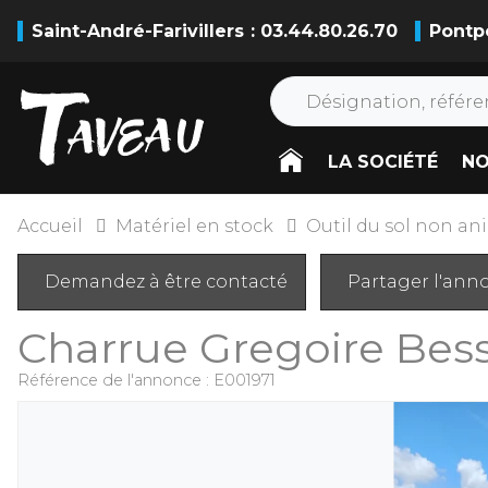
Saint-André-Farivillers
: 03.44.80.26.70
Pontp
LA SOCIÉTÉ
NO
Accueil
Matériel en stock
Outil du sol non an
Demandez à être contacté
Partager l'ann
Charrue
Gregoire Be
Référence de l'annonce :
E001971