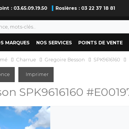
oint
: 03.65.09.19.50
Rosières
: 03 22 37 18 81
S MARQUES
NOS SERVICES
POINTS DE VENTE
imé
Charrue
Gregoire Besson
SPK9616160
once
Imprimer
sson
SPK9616160
#E0019