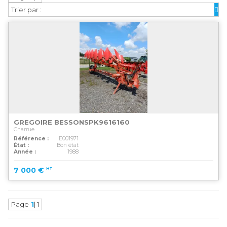
Trier par :
GREGOIRE BESSON
SPK9616160
Charrue
Référence
E001971
État
Bon état
Année
1988
MAGASINS
7 000
€
HT
ATELIERS
COMMERCIAL
Page
1
| 1