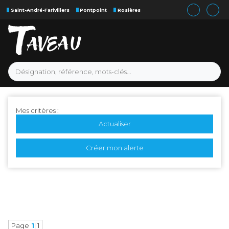
Saint-André-Farivillers
Pontpoint
Rosières
Mes critères :
Actualiser
Créer mon alerte
Page
1
| 1