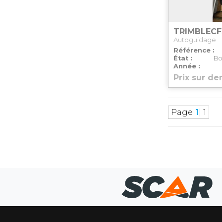
TRIMBLE
CF
Autoguidage
Référence
État
Bo
Année
Prix sur d
Page
1
| 1