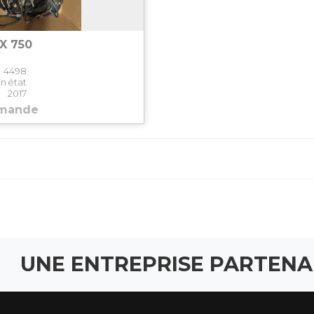
X 750
4498
n état
2017
emande
UNE ENTREPRISE PARTENA