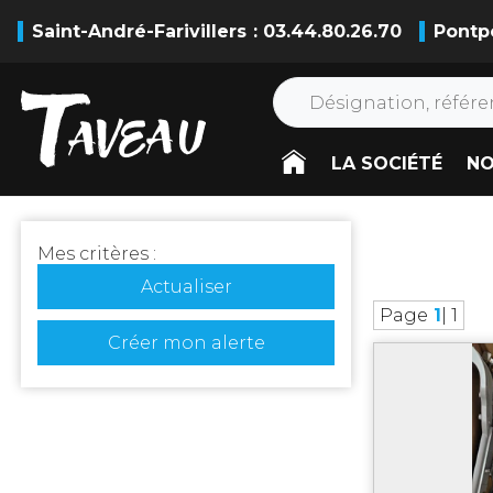
Saint-André-Farivillers
: 03.44.80.26.70
Pontp
LA SOCIÉTÉ
NO
Mes critères :
Actualiser
Page
1
| 1
Créer mon alerte