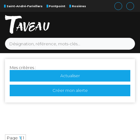
Saint-André-Farivillers
Pontpoint
Rosières
Mes critères :
Actualiser
Créer mon alerte
Page
1
| 1