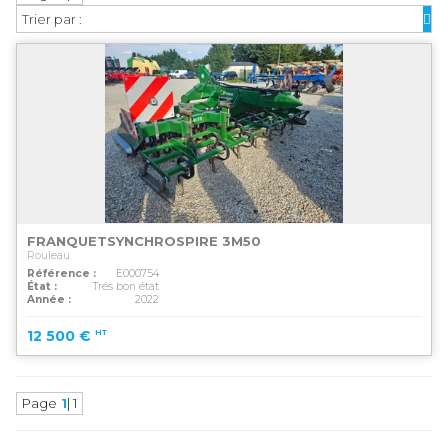
Trier par :
FRANQUET
SYNCHROSPIRE 3M50
Rouleau
Référence
E000754
État
Trés bon état
Année
2022
MAGASINS
12 500
€
HT
ATELIERS
COMMERCIAL
Page
1
| 1