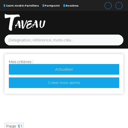
Saint-André-Farivillers
Pontpoint
Rosières
Mes critères :
Actualiser
Créer mon alerte
Page
1
| 1