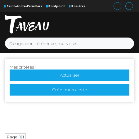
Saint-André-Farivillers
Pontpoint
Rosières
Mes critères :
Actualiser
Créer mon alerte
Page
1
| 1