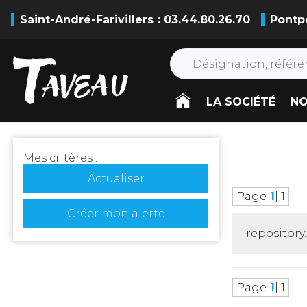
Saint-André-Farivillers
: 03.44.80.26.70
Pontp
LA SOCIÉTÉ
NO
Mes critères :
Actualiser
Page
1
| 1
Créer mon alerte
repositor
Page
1
| 1