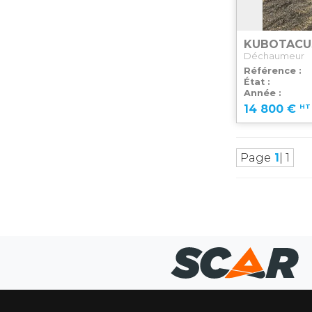
KUBOTA
CU
Déchaumeur
Référence
État
Année
HT
14 800
€
Page
1
| 1