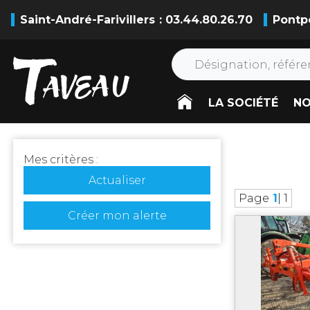
Saint-André-Farivillers
: 03.44.80.26.70
Pontp
LA SOCIÉTÉ
NO
Mes critères :
Actualiser
Page
1
| 1
Créer mon alerte