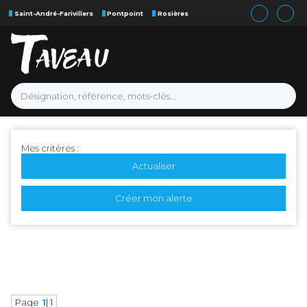
Saint-André-Farivillers
Pontpoint
Rosières
Mes critères :
Actualiser
Créer mon alerte
Page
1
| 1