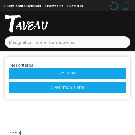
Saint-André-Farivillers
Pontpoint
Rosières
Mes critères :
Actualiser
Créer mon alerte
Page
1
| 1