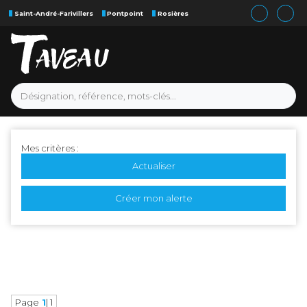
Saint-André-Farivillers
Pontpoint
Rosières
Mes critères :
Actualiser
Créer mon alerte
Page
1
| 1