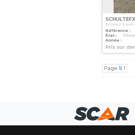
SCHULTE
FX
Broyeur à axe v
Référence
État
Trés b
Année
Prix sur d
Page
1
| 1