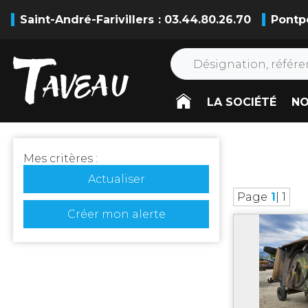
Saint-André-Farivillers
: 03.44.80.26.70
Pontp
LA SOCIÉTÉ
NO
Mes critères :
Actualiser
Page
1
| 1
Créer mon alerte