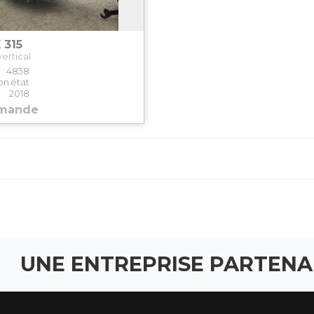
 315
ertical
4838
on état
2018
emande
UNE ENTREPRISE PARTENA