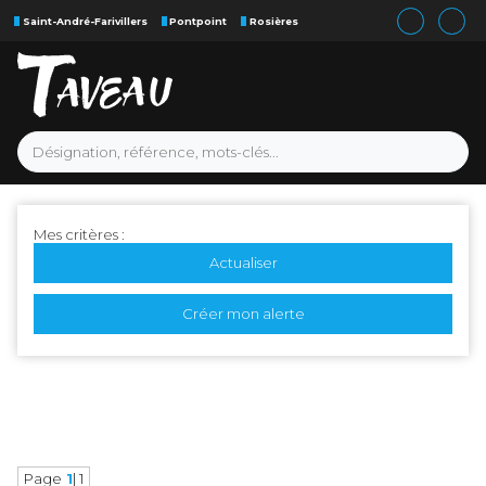
Saint-André-Farivillers
Pontpoint
Rosières
Mes critères :
Actualiser
Créer mon alerte
Page
1
| 1